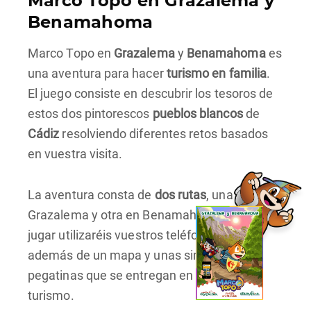
Marco Topo en Grazalema y
Benamahoma
Marco Topo en
Grazalema
y
Benamahoma
es
una aventura para hacer
turismo en familia
.
El juego consiste en descubrir los tesoros de
estos dos pintorescos
pueblos blancos
de
Cádiz
resolviendo diferentes retos basados
en vuestra visita.
La aventura consta de
dos rutas
, una en
Grazalema y otra en Benamahoma. Para
jugar utilizaréis vuestros teléfono móviles
además de un mapa y unas simpáticas
pegatinas que se entregan en la oficina de
turismo.