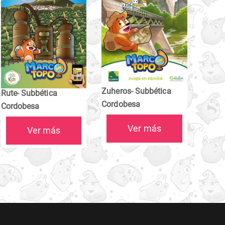
Zuheros- Subbética
Rute- Subbética
Cordobesa
Cordobesa
Ver más
Ver más