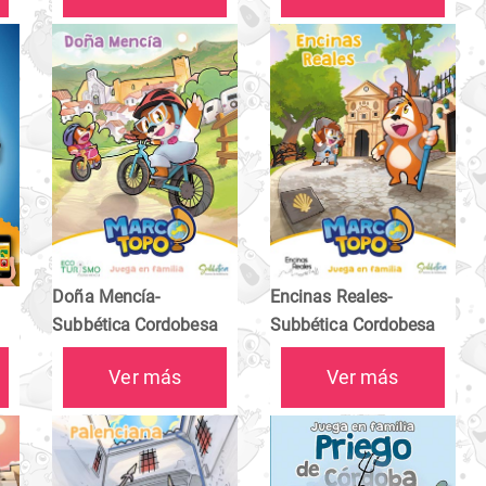
Doña Mencía-
Encinas Reales-
Subbética Cordobesa
Subbética Cordobesa
Ver más
Ver más