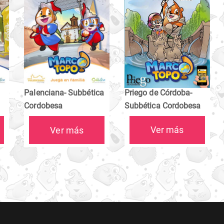
Priego de Córdoba-
Palenciana- Subbética
Subbética Cordobesa
Cordobesa
Ver más
Ver más