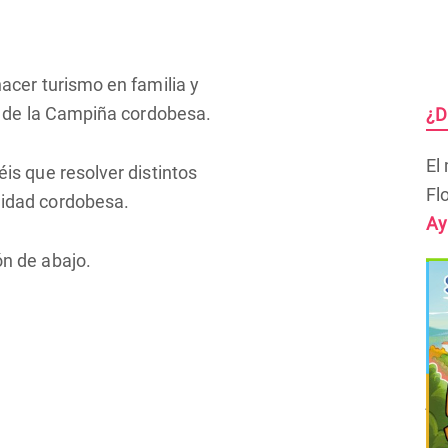
hacer turismo en familia y
al de la Campiña cordobesa.
¿D
El
is que resolver distintos
Fl
lidad cordobesa.
Ay
ón de abajo.
Si
en
Si
ju
en