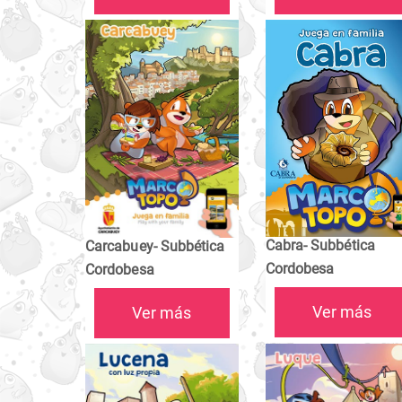
Cabra- Subbética
Carcabuey- Subbética
Cordobesa
Cordobesa
Ver más
Ver más