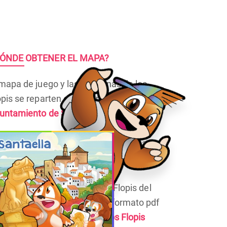
ÓNDE OBTENER EL MAPA?
 mapa de juego y las pegatinas de los
opis se reparten en Turismo del
untamiento de Santaella.
 lo preferís, podéis descargaros el mapa
 el botón de debajo.
 queréis las pegatinas de los Flopis del
ego, podéis descargarlas en formato pdf
 este enlace:
Pegatinas de los Flopis