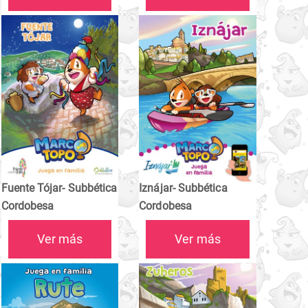
Fuente Tójar- Subbética
Iznájar- Subbética
Cordobesa
Cordobesa
Ver más
Ver más