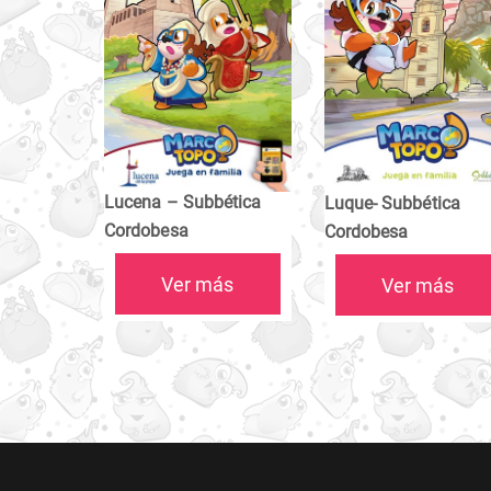
Lucena – Subbética
Luque- Subbética
Cordobesa
Cordobesa
Ver más
Ver más