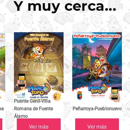
Y muy cerca...
Puente Genil-Villa
ba
Romana de Fuente
Peñarroya-Pueblonuevo
Álamo
Ver más
Ver más