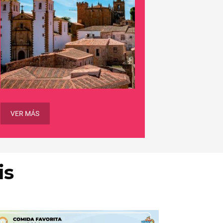
VER MÁS
is