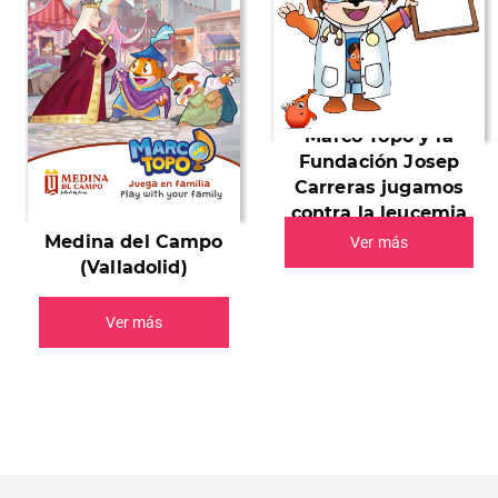
Marco Topo y la
Fundación Josep
Carreras jugamos
contra la leucemia
Medina del Campo
Ver más
(Valladolid)
Ver más