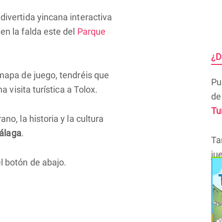
ivertida yincana interactiva
en la falda este del
Parque
¿D
 mapa de juego, tendréis que
Pu
a visita turística a Tolox.
de
Tu
no, la historia y la cultura
álaga
.
Ta
ju
l botón de abajo.
Re
de
en