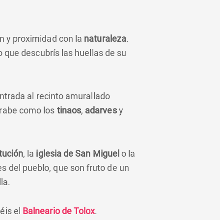
ón y proximidad con la
naturaleza
.
po que descubrís las huellas de su
entrada al recinto amurallado
árabe como los
tinaos
,
adarves
y
tución
, la
iglesia de San Miguel
o la
s del pueblo, que son fruto de un
la.
éis el
Balneario de Tolox
.